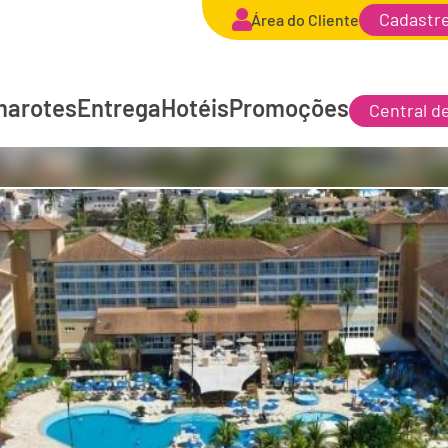
Cadastr
Área do Cliente
arotes
Entrega
Hotéis
Promoções
Central d