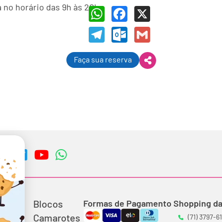
 no horário das 9h às 20h.
WhatsApp
Facebook
X
Telegram
Outlook.com
Gmail
Faça sua reserva
Blocos
Formas de Pagamento
Shopping da
Camarotes
(71) 3797-6