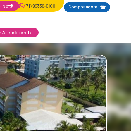
e-se
(71) 99338-6100
Compre agora
e Atendimento