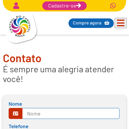
Cadastre-se
Compre agora
Contato
É sempre uma alegria atender
você!
Nome
E-mail
Nome
Telefone