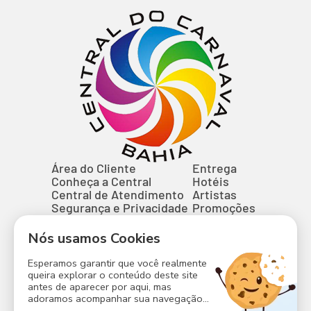
Área do Cliente
Entrega
Conheça a Central
Hotéis
Central de Atendimento
Artistas
Segurança e Privacidade
Promoções
Entrega de Abadás
Perguntas Frequentes
Nós usamos Cookies
Contato
Blocos
Esperamos garantir que você realmente
Camarotes
queira explorar o conteúdo deste site
antes de aparecer por aqui, mas
adoramos acompanhar sua navegação...
Formas de Pagamento