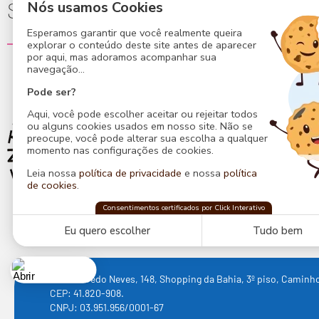
Siga-nos para mais novidades
Nós usamos Cookies
Esperamos garantir que você realmente queira
explorar o conteúdo deste site antes de aparecer
por aqui, mas adoramos acompanhar sua
navegação...
Área do Cliente
Pode ser?
Conheça a Central
Aqui, você pode escolher aceitar ou rejeitar todos
Central de Atendimento
ou alguns cookies usados em nosso site. Não se
preocupe, você pode alterar sua escolha a qualquer
Segurança e Privacidade
momento nas configurações de cookies.
Entrega de Abadás
Leia nossa
política de privacidade
e nossa
política
Perguntas Frequentes
de cookies
.
Contato
Central do Carnaval
Consentimentos certificados por Click Interativo
confia na
Click Interativo
para proteger sua
privacidade e preferências nesse site.
Eu quero escolher
Tudo bem
Av. Tancredo Neves, 148, Shopping da Bahia, 3º piso, Caminho
CEP: 41.820-908.
Cookies
CNPJ: 03.951.956/0001-67