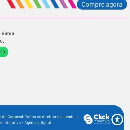
Compre agora
 Bahia
100
100
l do Carnaval.
Todos os direitos reservados.
ck Interativo
- Agência Digital