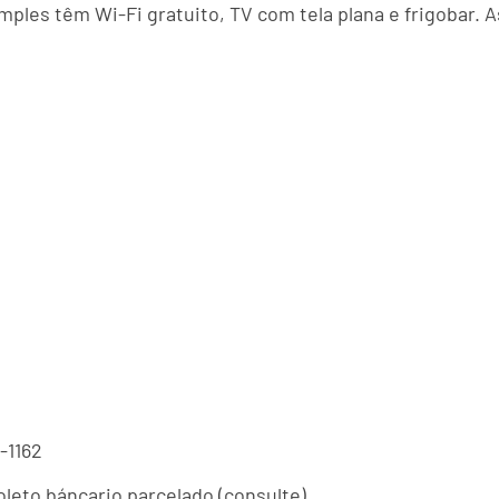
ples têm Wi-Fi gratuito, TV com tela plana e frigobar. 
-1162
leto báncario parcelado (consulte)