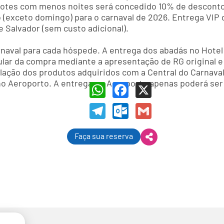
acotes com menos noites será concedido 10% de desconto
exceto domingo) para o carnaval de 2026. Entrega VIP 
 Salvador (sem custo adicional).
rnaval para cada hóspede. A entrega dos abadás no Hotel
ular da compra mediante a apresentação de RG original
relação dos produtos adquiridos com a Central do Carnava
no Aeroporto. A entrega no Aeroporto apenas poderá ser f
WhatsApp
Facebook
X
Telegram
Outlook.com
Gmail
Faça sua reserva