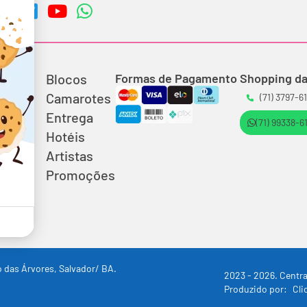
Blocos
Formas de Pagamento
Shopping da
Camarotes
(71) 3797-6
Entrega
(71) 99338-6
Hotéis
Artistas
Promoções
 das Árvores, Salvador/ BA.
2023 - 2026. Centra
Produzido por:
Cli