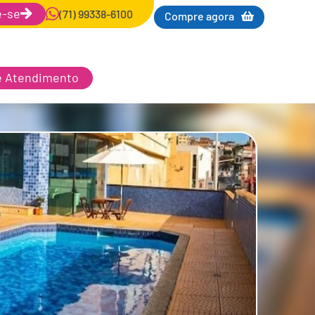
e-se
(71) 99338-6100
Compre agora
e Atendimento