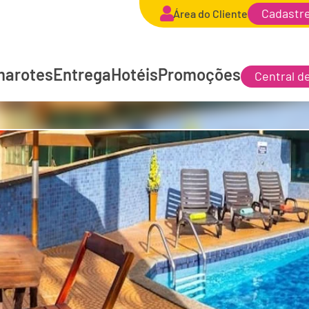
Cadastr
Área do Cliente
arotes
Entrega
Hotéis
Promoções
Central d