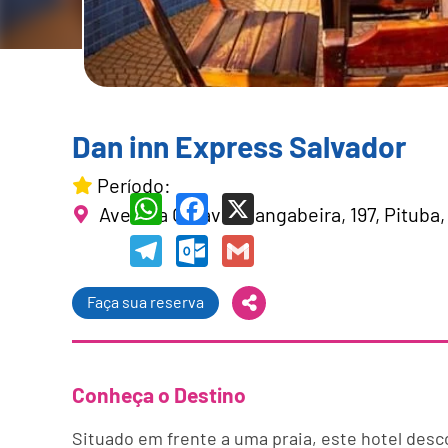
Dan inn Express Salvador
Período:
Avenida Octávio Mangabeira, 197, Pituba
WhatsApp
Facebook
X
Telegram
Outlook.com
Gmail
Faça sua reserva
Conheça o Destino
Situado em frente a uma praia, este hotel desc