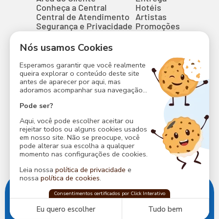
Conheça a Central
Hotéis
Central de Atendimento
Artistas
Segurança e Privacidade
Promoções
Entrega de Abadás
Perguntas Frequentes
Nós usamos Cookies
Contato
Blocos
Esperamos garantir que você realmente
Camarotes
queira explorar o conteúdo deste site
antes de aparecer por aqui, mas
adoramos acompanhar sua navegação...
Formas de Pagamento
Pode ser?
Shopping da Bahia
Aqui, você pode escolher aceitar ou
(71) 3797-6100
rejeitar todos ou alguns cookies usados
em nosso site. Não se preocupe, você
(71) 99338-6100
pode alterar sua escolha a qualquer
momento nas configurações de cookies.
Leia nossa
política de privacidade
e
nossa
política de cookies
.
Av. Tancredo Neves, 148, Shopping da Bahia, 3º piso,
Central do Carnaval
Consentimentos certificados por Click Interativo
confia na
Click Interativo
para proteger
Caminho das Árvores, Salvador/ BA.
sua privacidade e preferências nesse site.
CEP: 41.820-908.
Eu quero escolher
Tudo bem
CNPJ: 03.951.956/0001-67