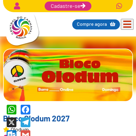
Cadastre-se
Compre agora
WhatsApp
Facebook
Bloco Olodum 2027
X
Telegram
Olodum