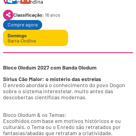
Barra-Ondina
Outlook.com
Gmail
Classificação:
16 anos
Compre agora
Domingo
Barra-Ondina
Bloco Olodum 2027 com Banda Olodum
Sirius Cão Maior: o mistério das estrelas
O enredo abordará o conhecimento do povo Dogon
sobre o sistema interestelar, muito antes das
descobertas científicas modernas.
Bloco Olodum & os Temas:
Escolhidos com base em motivos históricos e ou
culturais, o Tema ou o Enredo são retratados por
fantasias/abadás que retratam a criatividade,