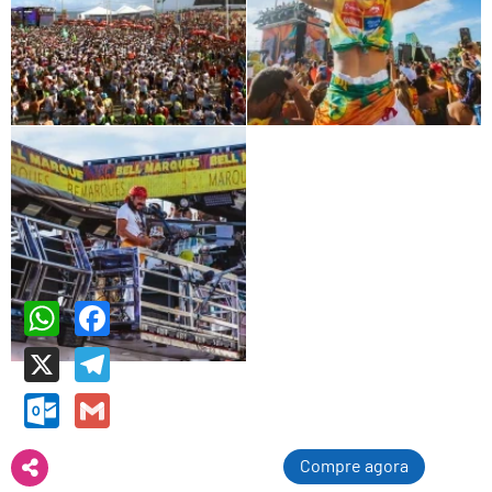
WhatsApp
Facebook
X
Telegram
Outlook.com
Gmail
Compre agora