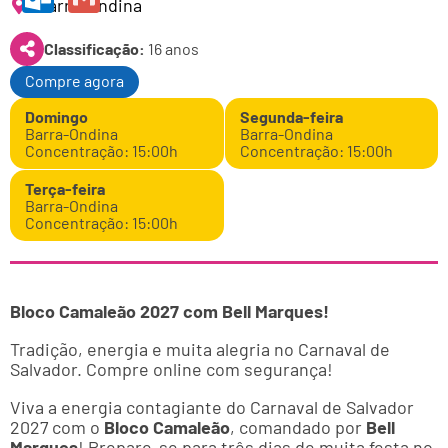
Barra-Ondina
Outlook.com
Gmail
Classificação:
16 anos
Compre agora
Domingo
Segunda-feira
Barra-Ondina
Barra-Ondina
Concentração: 15:00h
Concentração: 15:00h
Terça-feira
Barra-Ondina
Concentração: 15:00h
Bloco Camaleão 2027 com Bell Marques!
Tradição, energia e muita alegria no Carnaval de
Salvador. Compre online com segurança!
Viva a energia contagiante do Carnaval de Salvador
2027 com o
Bloco Camaleão
, comandado por
Bell
Marques
! Prepare-se para três dias de muita festa no