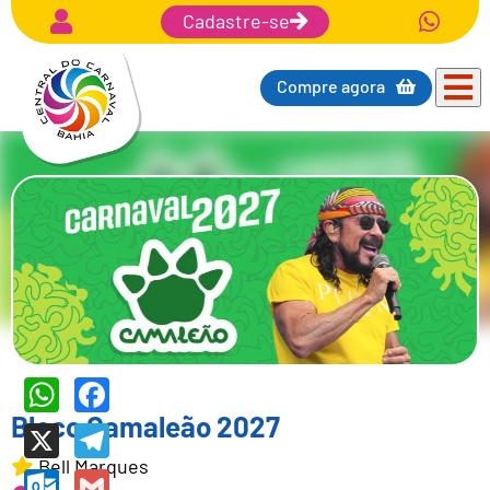
Cadastre-se
Compre agora
WhatsApp
Facebook
Bloco Camaleão 2027
X
Telegram
Bell Marques